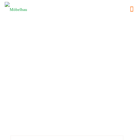
Möbelbau
STARTSEITE
/ MÖBELBAU